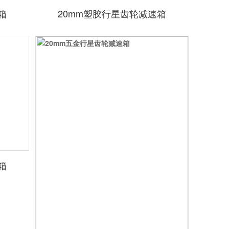
箱
20mm塑胶行星齿轮减速箱
箱