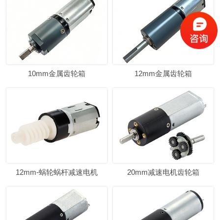
10mm金属齿轮箱
12mm金属齿轮箱
12mm-蜗轮蜗杆减速电机
20mm减速电机齿轮箱