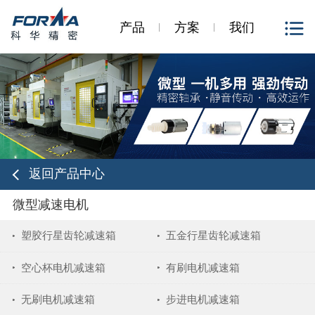
产品
方案
我们
返回产品中心
微型减速电机
塑胶行星齿轮减速箱
五金行星齿轮减速箱
空心杯电机减速箱
有刷电机减速箱
无刷电机减速箱
步进电机减速箱