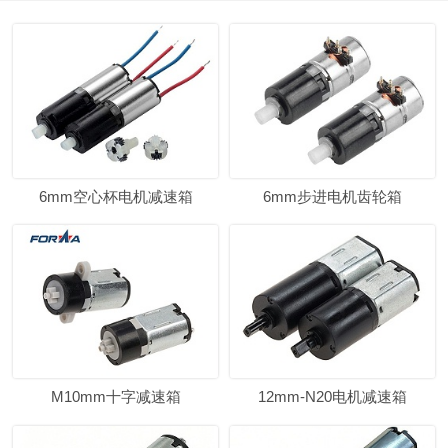
6mm空心杯电机减速箱
6mm步进电机齿轮箱
M10mm十字减速箱
12mm-N20电机减速箱