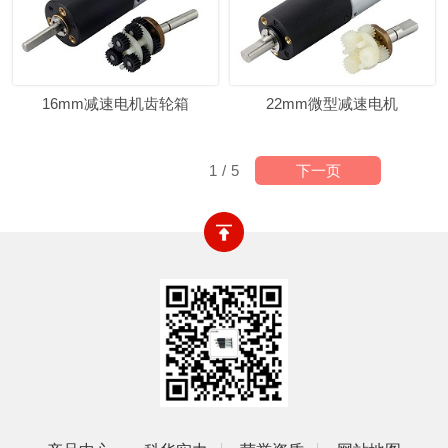
16mm减速电机齿轮箱
22mm微型减速电机
下一页
1
/
5