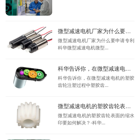
微型减速电机厂家为什么要申请专利 科华微型减速电机
微型减速电机厂家为什么要申请专利
科华微型减速电机微型...
科华告诉你，在微型减速电机的塑胶齿轮注塑过程中塑胶齿轮内产生气泡的原因和解决办法
科华告诉你，在微型减速电机的塑胶
齿轮注塑过程中塑胶齿...
微型减速电机的塑胶齿轮表面的缩水印要如何解决？-科华微型减速电机厂
微型减速电机的塑胶齿轮表面的缩水
印要如何解决？-科华...