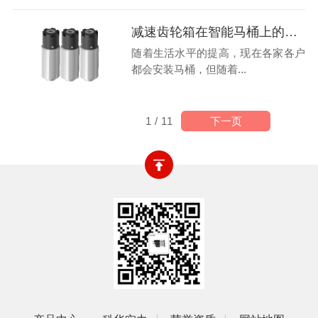
减速齿轮箱在智能马桶上的应用，科华减速齿轮箱
随着生活水平的提高，现在各家各户
都会安装马桶，但随着...
下一页
1
/
11