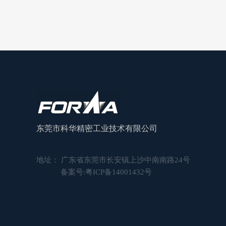
16mm减速电机齿轮箱
22mm微型减速电机
东莞市科华精密工业技术有限公司
地址： 广东省东莞市长安镇上沙中南南路24号
备案号:
粤ICP备14001432号