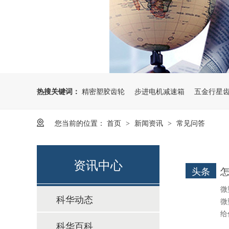
热搜关键词：
精密塑胶齿轮
步进电机减速箱
五金行星
22mm微型减速电机
您当前的位置：
首页
新闻资讯
常见问答
>
>
资讯中心
头条
微
科华动态
微
给
6mm空心杯电机减速箱
科华百科