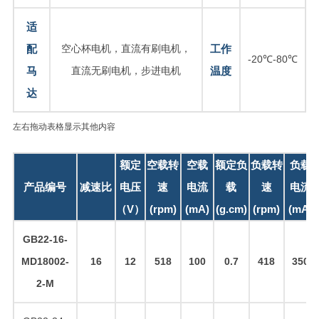
适
配
空心杯电机，直流有刷电机，
工作
-20℃-80℃
马
直流无刷电机，步进电机
温度
达
左右拖动表格显示其他内容
额定
空载转
空载
额定负
负载转
负载
产品编号
减速比
电压
速
电流
载
速
电流
（V）
(rpm)
(mA)
(g.cm)
(rpm)
(mA)
GB22-16-
MD18002-
16
12
518
100
0.7
418
350
2-M