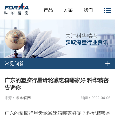
产品
方案
我们
常见问答
广东的塑胶行星齿轮减速箱哪家好 科华精密
告诉你
来源：
科华官网
时间：2022-04-06
广东的塑胶行星齿轮减速箱哪家好呢？科华精密是