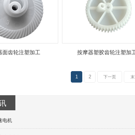
器面齿轮注塑加工
按摩器塑胶齿轮注塑加
1
2
下一页
末
讯
速电机