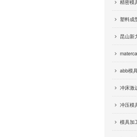
精密模
塑料成
昆山新
mater
abb
冲床激
冲压模
模具加