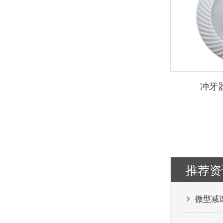
冲牙
推荐资
微型减