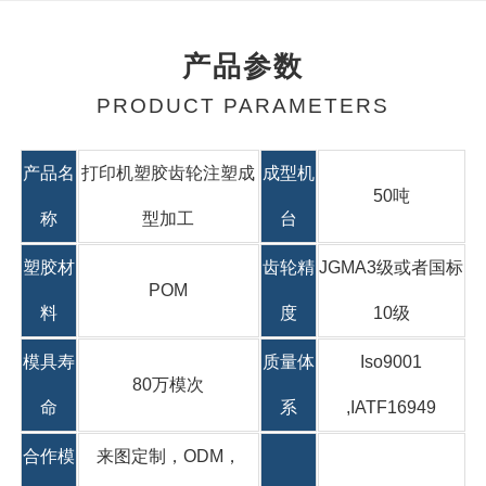
产品参数
PRODUCT PARAMETERS
产品名
打印机塑胶齿轮注塑成
成型机
50吨
称
型加工
台
塑胶材
齿轮精
JGMA3级或者国标
POM
料
度
10级
模具寿
质量体
Iso9001
80万模次
命
系
,IATF16949
合作模
来图定制，ODM，