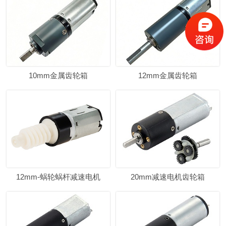
10mm金属齿轮箱
12mm金属齿轮箱
12mm-蜗轮蜗杆减速电机
20mm减速电机齿轮箱