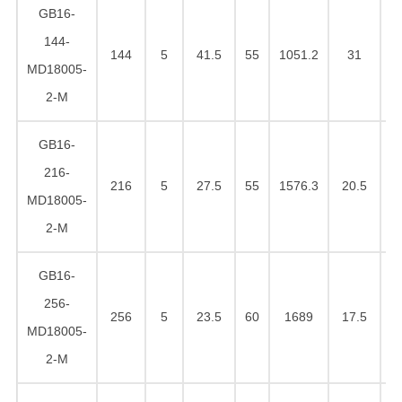
GB16-
144-
144
5
41.5
55
1051.2
31
1
MD18005-
2-M
GB16-
216-
216
5
27.5
55
1576.3
20.5
1
MD18005-
2-M
GB16-
256-
256
5
23.5
60
1689
17.5
2
MD18005-
2-M