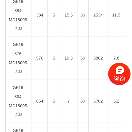
GB16-
384-
384
5
15.5
60
2534
11.5
2
MD18005-
2-M
GB16-
576-
576
5
10.5
60
3802
7.8
2
MD18005-
2-M
GB16-
864-
864
5
7
60
5702
5.2
2
MD18005-
2-M
GB16-