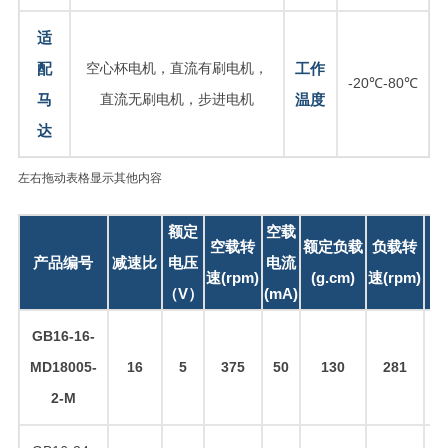
适
配
空心杯电机，直流有刷电机，
工作
-20℃-80℃
马
直流无刷电机，步进电机
温度
达
左右拖动表格显示其他内容
额定
空载
负
空载转
额定负载
负载转
产品编号
减速比
电压
电流
电
速(rpm)
(g.cm)
速(rpm)
（V）
(mA)
(m
GB16-16-
MD18005-
16
5
375
50
130
281
1
2-M