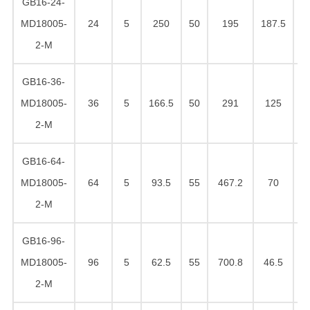
GB16-24-
MD18005-
24
5
250
50
195
187.5
1
2-M
GB16-36-
MD18005-
36
5
166.5
50
291
125
1
2-M
GB16-64-
MD18005-
64
5
93.5
55
467.2
70
1
2-M
GB16-96-
MD18005-
96
5
62.5
55
700.8
46.5
1
2-M