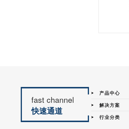
12mm-蜗轮蜗杆减速电机
产品中心
fast channel
20mm减速电机齿轮箱
解决方案
快速通道
行业分类