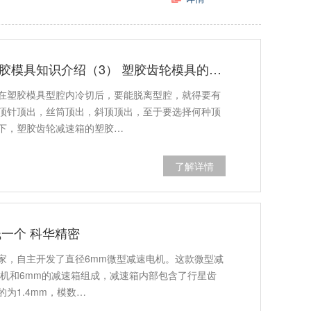
塑胶行星齿轮减速箱的塑胶模具知识介绍（3） 塑胶齿轮模具的顶出系统如何设计
在塑胶模具型腔内冷切后，要能脱离型腔，就得要有
顶针顶出，丝筒顶出，斜顶顶出，至于要选择何种顶
下，塑胶齿轮减速箱的塑胶…
了解详情
一个 科华精密
家，自主开发了直径6mm微型减速电机。这款微型减
电机和6mm的减速箱组成，减速箱内部包含了行星齿
为1.4mm，模数…