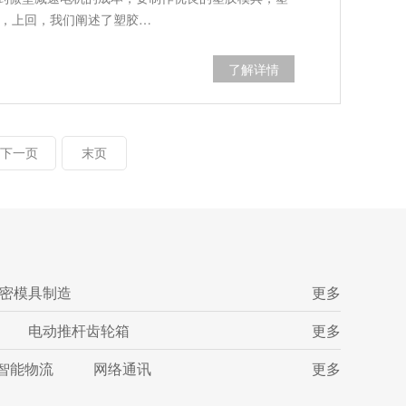
要，上回，我们阐述了塑胶…
了解详情
下一页
末页
密模具制造
更多
电动推杆齿轮箱
更多
智能物流
网络通讯
更多