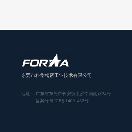
16mm减速电机齿轮箱
东莞市科华精密工业技术有限公司
地址： 广东省东莞市长安镇上沙中南南路24号
备案号:
粤ICP备14001432号
22mm微型减速电机