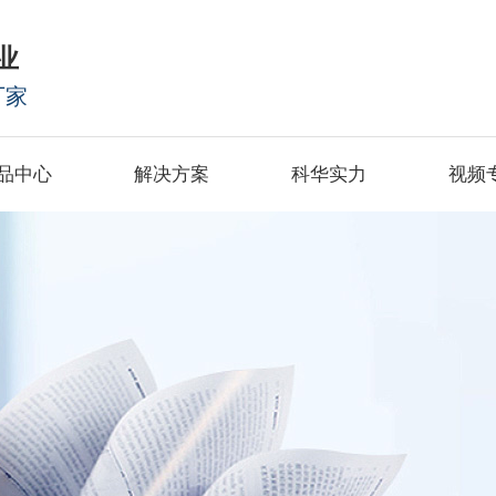
业
厂家
品中心
解决方案
科华实力
视频