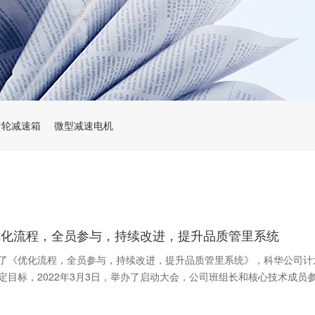
齿轮减速箱
微型减速电机
优化流程，全员参与，持续改进，提升品质管里系统
了《优化流程，全员参与，持续改进，提升品质管里系统》，科华公司计
定目标，2022年3月3日，举办了启动大会，公司班组长和核心技术成员