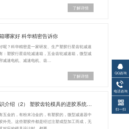
了解详情
箱哪家好 科华精密告诉你
好呢？科华精密是一家研发、生产塑胶行星齿轮减速
有：塑胶行星齿轮减速箱，五金齿轮减速箱，微型减
帘减速电机、减速电机、齿…
QQ咨询
了解详情
电话咨询
微型减速器的塑胶模具知识介绍（2） 塑胶齿轮模具的进胶系统如何设计
扫一扫
有五金的，有粉末冶金的，有塑胶的，微型减速器中
胶外壳。这些塑胶件都是经过注塑成型加工而成，无
其对应的模具设计时，都要…